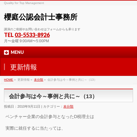
Quality for Top Management
櫻庭公認会計士事務所
講演のご依頼やお問い合わせはフォームからも承ります
TEL
03-5533-8926
月〜金曜 9:00AM〜5:00PM
MENU
更新情報
HOME
»
更新情報 »
未分類
»
会計参与は今～事例と共に～（13）
会計参与は今～事例と共に～（13）
投稿日：2010年9月11日 | カテゴリー：
未分類
ベンチャー企業の会計参与となったD税理士は
実際に就任するに当たっては、