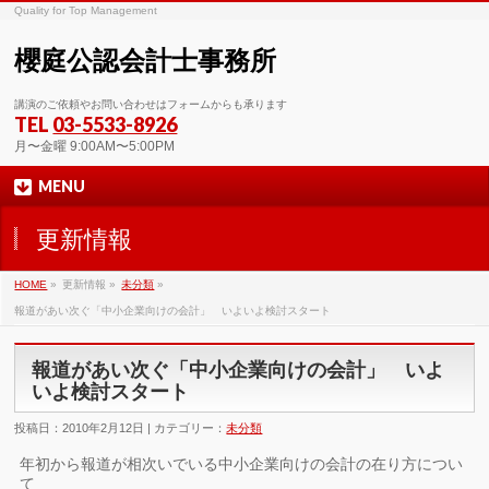
Quality for Top Management
櫻庭公認会計士事務所
講演のご依頼やお問い合わせはフォームからも承ります
TEL
03-5533-8926
月〜金曜 9:00AM〜5:00PM
MENU
更新情報
HOME
»
更新情報 »
未分類
»
報道があい次ぐ「中小企業向けの会計」 いよいよ検討スタート
報道があい次ぐ「中小企業向けの会計」 いよ
いよ検討スタート
投稿日：2010年2月12日 | カテゴリー：
未分類
年初から報道が相次いでいる中小企業向けの会計の在り方につい
て