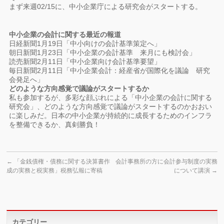
まず来週02/15に、中小企業庁による研究会がスタートする。
中小企業の会計に関する最近の報道
日経新聞1月19日「中小向けの会計基準策定へ」
朝日新聞1月23日「中小企業の会計基準 来月にも検討会」
読売新聞2月11日「中小企業向け会計基準要望」
毎日新聞2月11日「中小企業会計：経産省が国際化を議論 研究
会発足へ」
どのような方向感覚で議論がスタートするか
私も参加するが、多彩な顔ぶれによる「中小企業の会計に関する
研究会」、どのような方向感覚で議論がスタートするのかおおい
に楽しみだ。日本の中小企業が持続的に成長するためのインフラ
を整備できるか、真剣勝負！
←
「金銭債権・債務に関する決算書作
会計事務所の方に会計参与制度の実務
成の実務と税実務」税務弘報に寄稿
について講演
→
カテゴリー