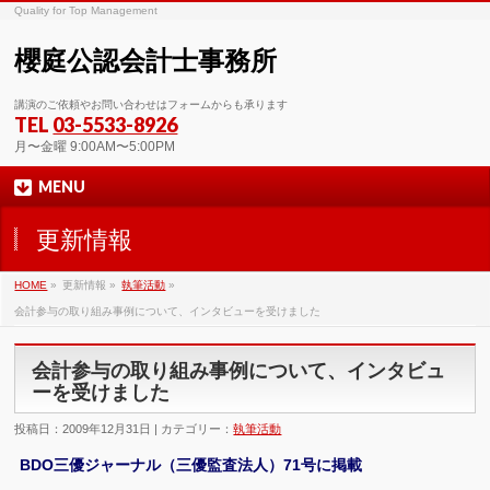
Quality for Top Management
櫻庭公認会計士事務所
講演のご依頼やお問い合わせはフォームからも承ります
TEL
03-5533-8926
月〜金曜 9:00AM〜5:00PM
MENU
更新情報
HOME
»
更新情報 »
執筆活動
»
会計参与の取り組み事例について、インタビューを受けました
会計参与の取り組み事例について、インタビュ
ーを受けました
投稿日：2009年12月31日 | カテゴリー：
執筆活動
BDO三優ジャーナル（三優監査法人）71号に掲載