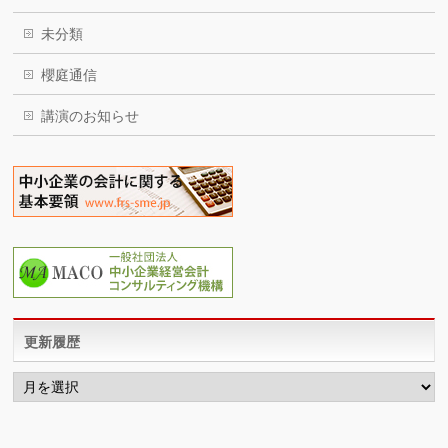
未分類
櫻庭通信
講演のお知らせ
更新履歴
更
新
履
歴