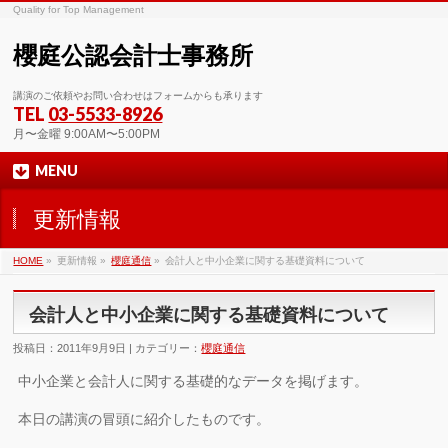
Quality for Top Management
櫻庭公認会計士事務所
講演のご依頼やお問い合わせはフォームからも承ります
TEL
03-5533-8926
月〜金曜 9:00AM〜5:00PM
MENU
更新情報
HOME
»
更新情報 »
櫻庭通信
»
会計人と中小企業に関する基礎資料について
会計人と中小企業に関する基礎資料について
投稿日：2011年9月9日 | カテゴリー：
櫻庭通信
中小企業と会計人に関する基礎的なデータを掲げます。
本日の講演の冒頭に紹介したものです。