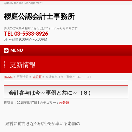
Quality for Top Management
櫻庭公認会計士事務所
講演のご依頼やお問い合わせはフォームからも承ります
TEL
03-5533-8926
月〜金曜 9:00AM〜5:00PM
MENU
更新情報
HOME
»
更新情報 »
未分類
»
会計参与は今～事例と共に～（８）
会計参与は今～事例と共に～（８）
投稿日：2010年8月7日 | カテゴリー：
未分類
経営に前向きな40代社長が率いる老舗の