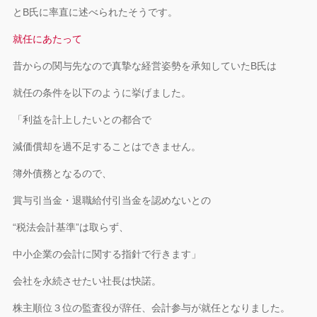
とB氏に率直に述べられたそうです。
就任にあたって
昔からの関与先なので真摯な経営姿勢を承知していたB氏は
就任の条件を以下のように挙げました。
「利益を計上したいとの都合で
減価償却を過不足することはできません。
簿外債務となるので、
賞与引当金・退職給付引当金を認めないとの
“税法会計基準”は取らず、
中小企業の会計に関する指針で行きます」
会社を永続させたい社長は快諾。
株主順位３位の監査役が辞任、会計参与が就任となりました。