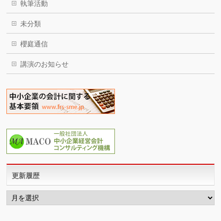
執筆活動
未分類
櫻庭通信
講演のお知らせ
更新履歴
更
新
履
歴