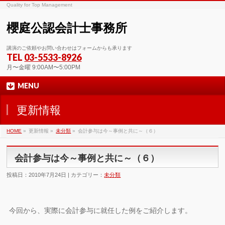
Quality for Top Management
櫻庭公認会計士事務所
講演のご依頼やお問い合わせはフォームからも承ります
TEL
03-5533-8926
月〜金曜 9:00AM〜5:00PM
MENU
更新情報
HOME
»
更新情報 »
未分類
»
会計参与は今～事例と共に～（６）
会計参与は今～事例と共に～（６）
投稿日：2010年7月24日 | カテゴリー：
未分類
今回から、実際に会計参与に就任した例をご紹介します。