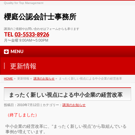
Quality for Top Management
櫻庭公認会計士事務所
講演のご依頼やお問い合わせはフォームからも承ります
TEL
03-5533-8926
月〜金曜 9:00AM〜5:00PM
MENU
更新情報
HOME
»
更新情報 »
講演のお知らせ
»
まったく新しい視点による中小企業の経営改革
まったく新しい視点による中小企業の経営改革
投稿日：2010年7月12日 | カテゴリー：
講演のお知らせ
（終了しました）
中小企業の経営改革に、“まったく新しい視点”から取組んでいる
事例が増えています。