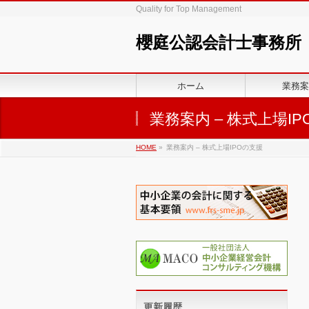
Quality for Top Management
櫻庭公認会計士事務所
ホーム
業務案
業務案内 – 株式上場I
HOME
»
業務案内 – 株式上場IPOの支援
更新履歴