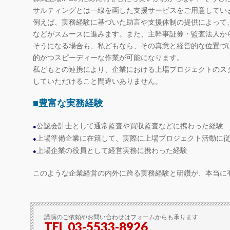
サルティングとは一線を画した支援サービスをご用意してい
例えば、実務経験に基づいた助言や支援体制の提供によって
などがスムースに進みます。また、主幹事証券・監査法人か
そうになる場合も、私どもなら、その真意と経営的な位置づ
的かつスピーディーな作業が可能になります。
私どもとの連携により、企業における上場プロジェクトのス
していただけること間違いありません。
■豊富な実務経験
公認会計士として通常監査や買収監査などに携わった経験
●
上場準備企業に在籍して、実際に上場プロジェクト活動に
●
上場企業の役員として経営実務に携わった経験
●
このような企業経営の内外に跨る実務経験と研鑽が、本当に
講演のご依頼やお問い合わせはフォームからも承ります
TEL 03-5533-8926