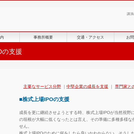
講演
内
事務所概要
交通・アクセス
お問
POの支援
主要なサービス分野
｜
中堅企業の成長を支援
｜
専門家と
■株式上場IPOの支援
成長を更に継続させようとする時、株式上場IPOが当然視野
の垣根が大幅に低くなったとは言え、その準備に多種多様な
せん。
株式上場IPOのために何をしたら良いかわからない、そうし