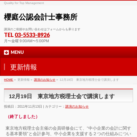
Quality for Top Management
櫻庭公認会計士事務所
講演のご依頼やお問い合わせはフォームからも承ります
TEL
03-5533-8926
月〜金曜 9:00AM〜5:00PM
MENU
更新情報
HOME
»
更新情報 »
講演のお知らせ
»
12月19日 東京地方税理士会で講演します
12月19日 東京地方税理士会で講演します
投稿日：2011年11月13日 | カテゴリー：
講演のお知らせ
（終了しました）
東京地方税理士会主催の会員研修会にて、“中小企業の会計に関す
る基本要領”と会計参与、中小企業を支援する２つの仕組みについ