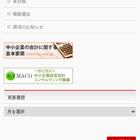
未分類
櫻庭通信
講演のお知らせ
更新履歴
更
新
履
歴