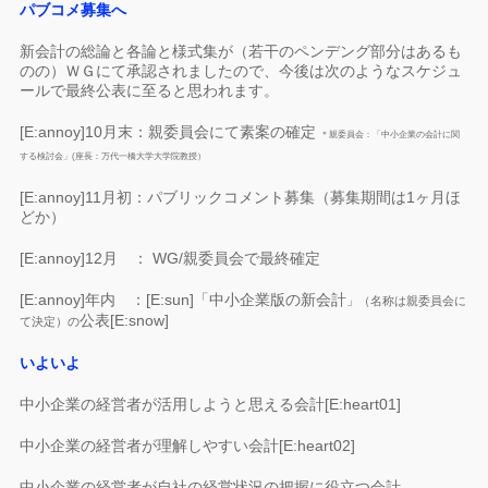
パブコメ募集へ
新会計の総論と各論と様式集が（若干のペンデング部分はあるも
のの）ＷＧにて承認されましたので、今後は次のようなスケジュ
ールで最終公表に至ると思われます。
[E:annoy]10月末：親委員会にて素案の確定
＊親委員会：「中小企業の会計に関
する検討会」(座長：万代一橋大学大学院教授）
[E:annoy]11月初：パブリックコメント募集（募集期間は1ヶ月ほ
どか）
[E:annoy]12月 ： WG/親委員会で最終確定
[E:annoy]年内 ：[E:sun]「中小企業版の新会計
」（名称は親委員会に
公表[E:snow]
て決定）の
いよいよ
中小企業の経営者が活用しようと思える会計[E:heart01]
中小企業の経営者が理解しやすい会計[E:heart02]
中小企業の経営者が自社の経営状況の把握に役立つ会計