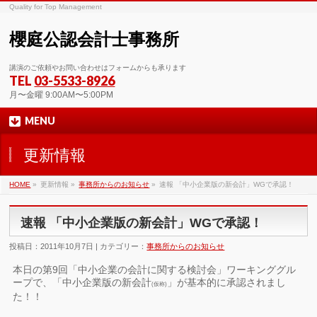
Quality for Top Management
櫻庭公認会計士事務所
講演のご依頼やお問い合わせはフォームからも承ります
TEL
03-5533-8926
月〜金曜 9:00AM〜5:00PM
MENU
更新情報
HOME
»
更新情報 »
事務所からのお知らせ
»
速報 「中小企業版の新会計」WGで承認！
速報 「中小企業版の新会計」WGで承認！
投稿日：2011年10月7日 | カテゴリー：
事務所からのお知らせ
本日の第9回「中小企業の会計に関する検討会」ワーキンググル
ープで、「中小企業版の新会計
」が基本的に承認されまし
(仮称)
た！！