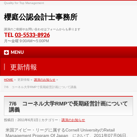
Quality for Top Management
櫻庭公認会計士事務所
講演のご依頼やお問い合わせはフォームからも承ります
TEL
03-5533-8926
月〜金曜 9:00AM〜5:00PM
MENU
更新情報
HOME
»
更新情報 »
講演のお知らせ
»
7/6 コーネル大学RMPで長期経営計画について講義
7/6 コーネル大学RMPで長期経営計画について
講義
投稿日：2011年6月1日 | カテゴリー：
講演のお知らせ
米国アイビー・リーグに属するCornell UniversityのRetail
Management Program Of Japan において、2011年07月06日、