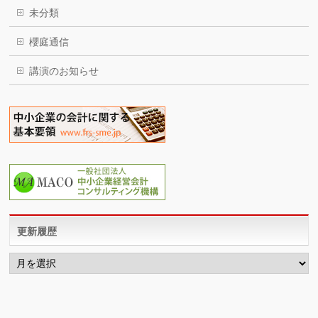
未分類
櫻庭通信
講演のお知らせ
更新履歴
更
新
履
歴