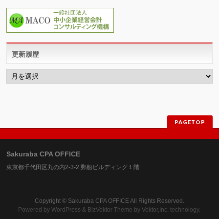
更新履歴
更
新
履
歴
PAGETOP
Sakuraba CPA OFFICE
東京都千代田区丸の内2-3-2 郵船ビルディング１階
Copyright ©
Sakuraba CPA OFFICE
All Rights Reserved.
Powered by
WordPress
&
BizVektor Theme
by
Vektor,Inc.
technology.