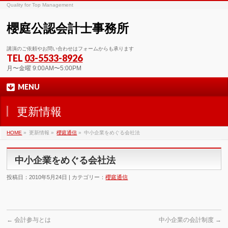
Quality for Top Management
櫻庭公認会計士事務所
講演のご依頼やお問い合わせはフォームからも承ります
TEL
03-5533-8926
月〜金曜 9:00AM〜5:00PM
MENU
更新情報
HOME
»
更新情報 »
櫻庭通信
»
中小企業をめぐる会社法
中小企業をめぐる会社法
投稿日：2010年5月24日 | カテゴリー：
櫻庭通信
←
会計参与とは
中小企業の会計制度
→